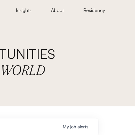
Insights
About
Residency
UNITIES
E WORLD
My
job
alerts