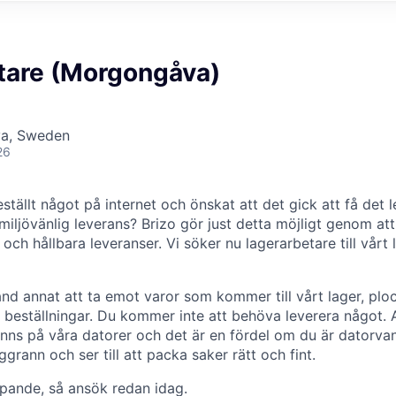
tare (Morgongåva)
a, Sweden
26
tällt något på internet och önskat att det gick att få det l
iljövänlig leverans? Brizo gör just detta möjligt genom att
och hållbara leveranser. Vi söker nu lagerarbetare till vårt l
and annat att ta emot varor som kommer till vårt lager, plo
beställningar. Du kommer inte att behöva leverera något. Al
nns på våra datorer och det är en fördel om du är datorvan
ggrann och ser till att packa saker rätt och fint.
löpande, så ansök redan idag.