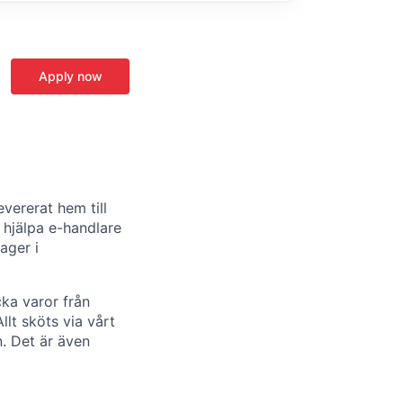
Apply now
evererat hem till
 hjälpa e-handlare
ager i
cka varor från
lt sköts via vårt
. Det är även