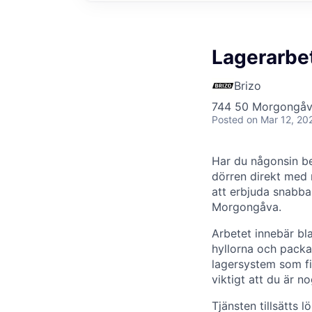
Lagerarbe
Brizo
744 50 Morgongåv
Posted
on Mar 12, 20
Har du någonsin bes
dörren direkt med m
att erbjuda snabba 
Morgongåva.
Arbetet innebär bl
hyllorna och packa 
lagersystem som fi
viktigt att du är no
Tjänsten tillsätts 