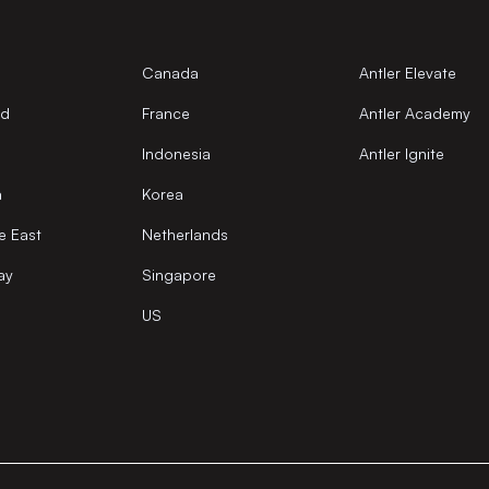
Canada
Antler Elevate
nd
France
Antler Academy
Indonesia
Antler Ignite
a
Korea
e East
Netherlands
ay
Singapore
US