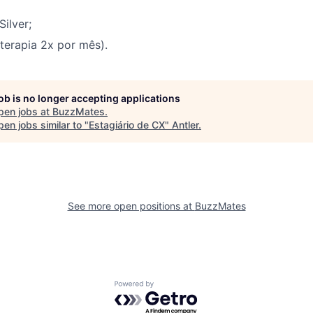
Silver;
terapia 2x por mês).
job is no longer accepting applications
pen jobs at
BuzzMates
.
en jobs similar to "
Estagiário de CX
"
Antler
.
See more open positions at
BuzzMates
Powered by Getro.com