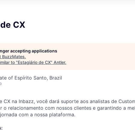
 de CX
longer accepting applications
t
BuzzMates
.
milar to "
Estagiário de CX
"
Antler
.
tate of Espírito Santo, Brazil
o
 CX na Inbazz, você dará suporte aos analistas de Custom
r o relacionamento com nossos clientes e garantindo a me
 jornada com a nossa plataforma.
s: