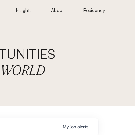
Insights
About
Residency
UNITIES
E WORLD
My
job
alerts