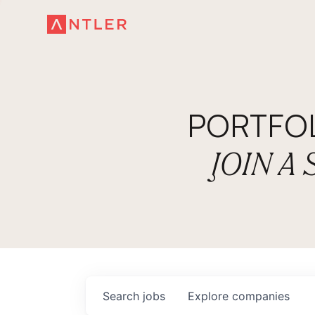
PORTFO
JOIN A
Search
jobs
Explore
companies