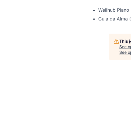
Wellhub Plano 
Guia da Alma (
This 
See o
See op