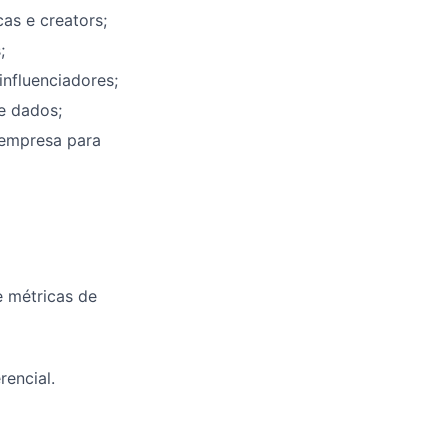
as e creators;
;
nfluenciadores;
e dados;
 empresa para
e métricas de
encial.