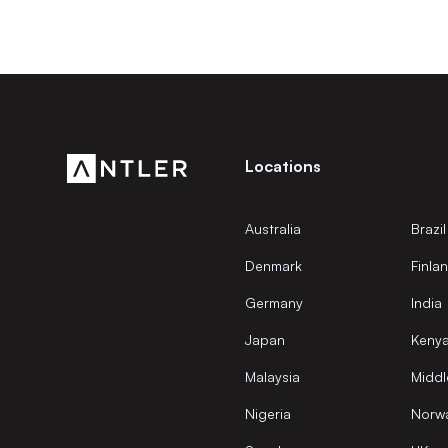
Locations
Australia
Brazil
Denmark
Finla
Germany
India
Japan
Keny
Malaysia
Middl
Nigeria
Norw