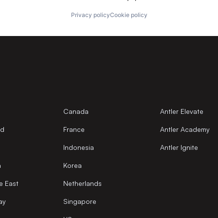
Privacy policy
Cookie policy
Canada
Antler Elevate
nd
France
Antler Academy
Indonesia
Antler Ignite
a
Korea
e East
Netherlands
ay
Singapore