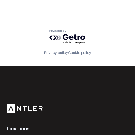
Powered by Getro.com
Privacy policy
Cookie policy
Subscribe to our newsletter
Get the latest news and views from Antler’s global
community.
Locations