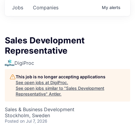
Jobs
Companies
My
alerts
Sales Development
Representative
DigiProc
This job is no longer accepting applications
See open jobs at
DigiProc
.
See open jobs similar to "
Sales Development
Representative
"
Antler
.
Sales & Business Development
Stockholm, Sweden
Posted
on Jul 7, 2026