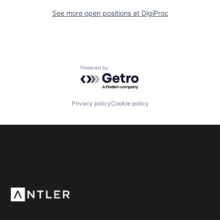
See more open positions at
DigiProc
Powered by Getro.com
Privacy policy
Cookie policy
Subscribe to our newsletter
Get the latest news and views from Antler’s global
community.