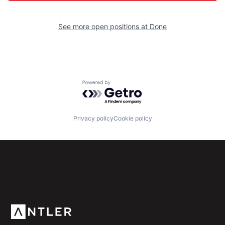
See more open positions at
Done
Powered by Getro.com
Privacy policy
Cookie policy
Subscribe to our newsletter
Get the latest news and views from Antler’s global
community.