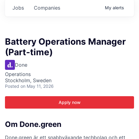
Jobs
Companies
My
alerts
Battery Operations Manager
(Part-time)
Done
Operations
Stockholm, Sweden
Posted
on May 11, 2026
Apply now
Om Done.green
Done.green
är ett snabbväxande techbolag och ett