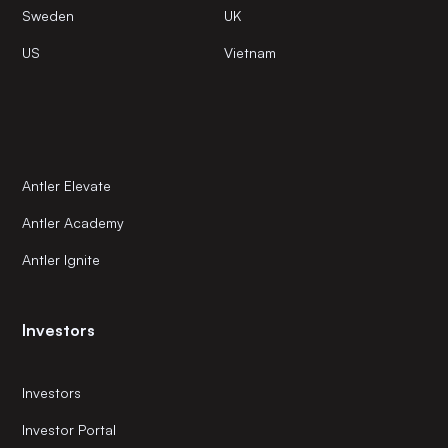
Sweden
UK
US
Vietnam
Antler Elevate
Antler Academy
Antler Ignite
Investors
Investors
Investor Portal