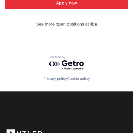
Apply now
See more open positions at
iiba
Powered by Getro.com
Privacy policy
Cookie policy
Subscribe to our newsletter
Get the latest news and views from Antler’s global
community.