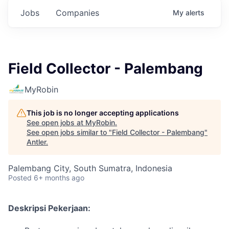
Jobs
Companies
My
alerts
Field Collector - Palembang
MyRobin
This job is no longer accepting applications
See open jobs at
MyRobin
.
See open jobs similar to "
Field Collector - Palembang
"
Antler
.
Palembang City, South Sumatra, Indonesia
Posted
6+ months ago
Deskripsi Pekerjaan: