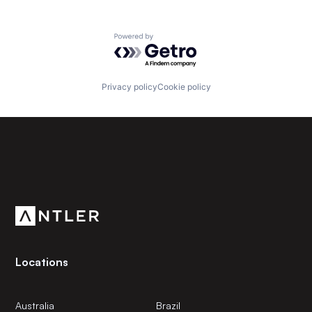
Powered by Getro.com
Privacy policy
Cookie policy
Subscribe to our newsletter
Get the latest news and views from Antler’s global
community.
Locations
Australia
Brazil