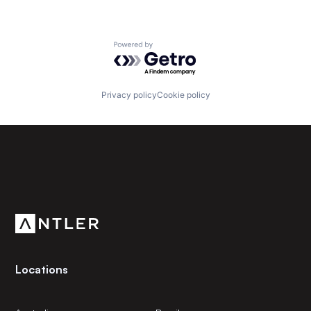
Powered by Getro.com
Privacy policy
Cookie policy
Subscribe to our newsletter
Get the latest news and views from Antler’s global
community.
Locations