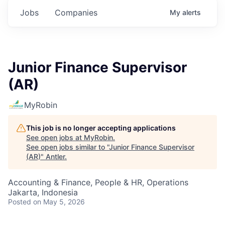
Jobs
Companies
My
alerts
Junior Finance Supervisor
(AR)
MyRobin
This job is no longer accepting applications
See open jobs at
MyRobin
.
See open jobs similar to "
Junior Finance Supervisor
(AR)
"
Antler
.
Accounting & Finance, People & HR, Operations
Jakarta, Indonesia
Posted
on May 5, 2026