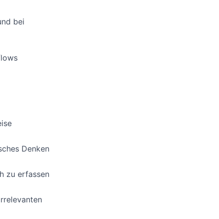
und bei
flows
eise
isches Denken
h zu erfassen
irrelevanten