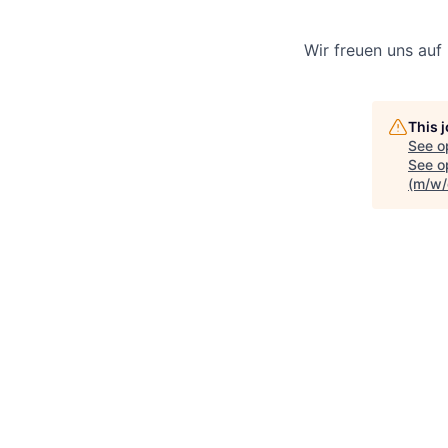
Wir freuen uns auf
This 
See o
See op
(m/w/