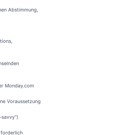
enen Abstimmung,
tions,
hselnden
der Monday.com
eine Voraussetzung
-savvy“)
forderlich