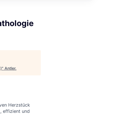
thologie
)
"
Antler
.
iven Herzstück
, effizient und