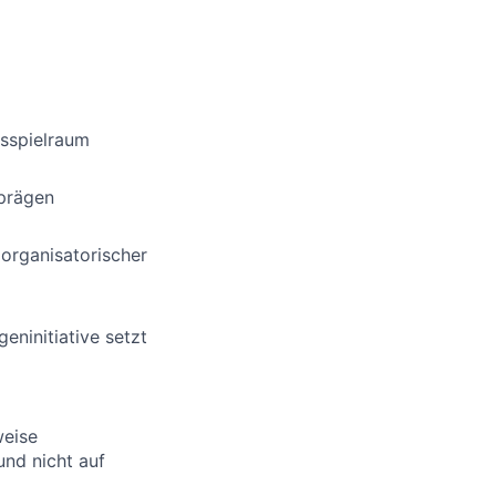
gsspielraum
 prägen
 organisatorischer
eninitiative setzt
weise
nd nicht auf