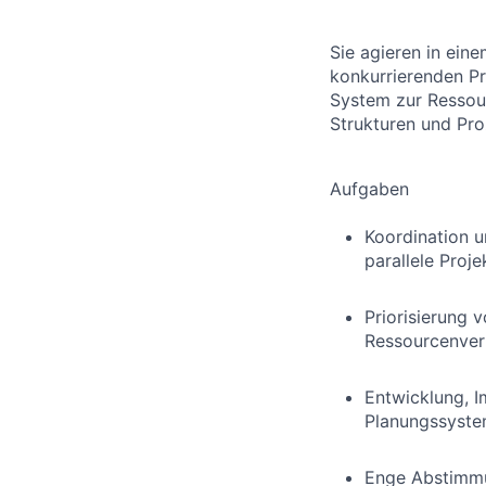
Sie agieren in ei
konkurrierenden Pr
System zur Ressour
Strukturen und Pro
Aufgaben
Koordination 
parallele Proj
Priorisierung 
Ressourcenver
Entwicklung, I
Planungssyst
Enge Abstimmu