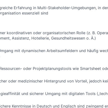
lgreiche Erfahrung in Multi-Stakeholder-Umgebungen, in d
rganisation essenziell sind
iner koordinativen oder organisatorischen Rolle (z. B. Opera
ent, Assistenz, Hotellerie, Gesundheitswesen o. Ä.)
Umgang mit dynamischen Arbeitsumfeldern und häufig wec
n
 Ressourcen- oder Projektplanungstools wie Smartsheet o
cher oder medizinischer Hintergrund von Vorteil, jedoch k
ieaffinität und sicherer Umgang mit digitalen Tools („tech
chere Kenntnisse in Deutsch und Englisch sind zwingend er