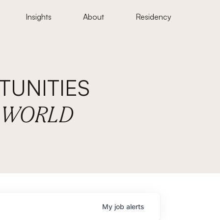
Insights
About
Residency
UNITIES
E WORLD
My
job
alerts