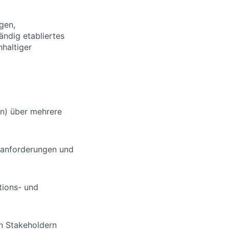
gen,
ändig etabliertes
haltiger
n) über mehrere
ktanforderungen und
tions- und
n Stakeholdern