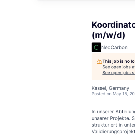
Koordinat
(m/w/d)
NeoCarbon
This job is no 
See open jobs a
See open jobs si
Kassel, Germany
Posted
on May 15, 2
In unserer Abteilu
unserer Projekte. S
strukturiert in unt
Validierungsprojekt