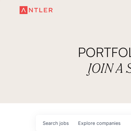
PORTFO
JOIN A
Search
jobs
Explore
companies