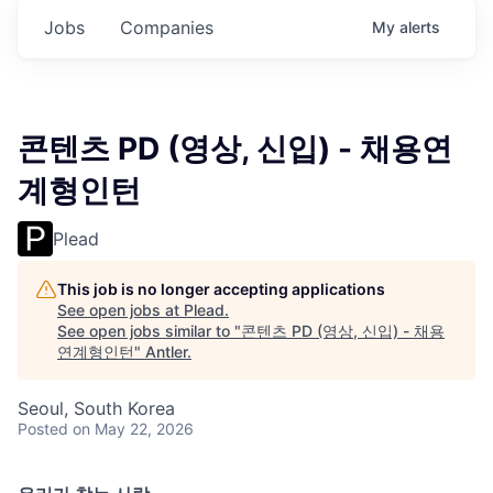
Jobs
Companies
My
alerts
콘텐츠 PD (영상, 신입) - 채용연
계형인턴
Plead
This job is no longer accepting applications
See open jobs at
Plead
.
See open jobs similar to "
콘텐츠 PD (영상, 신입) - 채용
연계형인턴
"
Antler
.
Seoul, South Korea
Posted
on May 22, 2026