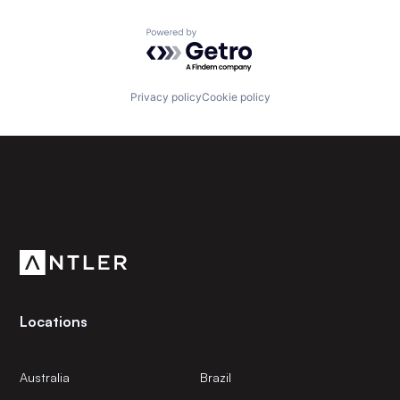
Powered by Getro.com
Privacy policy
Cookie policy
Subscribe to our newsletter
Get the latest news and views from Antler’s global
community.
Locations
Australia
Brazil