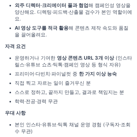
외주 디렉터·크리에이터 풀과 협업
해 캠페인성 영상을
양산해요. 디렉팅·피드백·산출물 검수가 본인 역할이에
요.
AI 영상 도구를 적극 활용
해 콘텐츠 제작 속도와 품질
을 끌어올려요.
자격 요건
운영하거나 기여한
영상 콘텐츠 URL 3개 이상
(인스타
릴스·유튜브 쇼츠·틱톡·캠페인 영상 등 형식 자유)
프리미어·다빈치·파이널컷 중
한 가지 이상 능숙
직접 찍고 자르는 일이 즐거우신 분
스스로 정하고, 끝까지 만들고, 결과로 책임지는 분
학력·전공·경력 무관
우대 사항
본인 인스타·유튜브·틱톡 채널 운영 경험 (구독자·조회
수 무관)