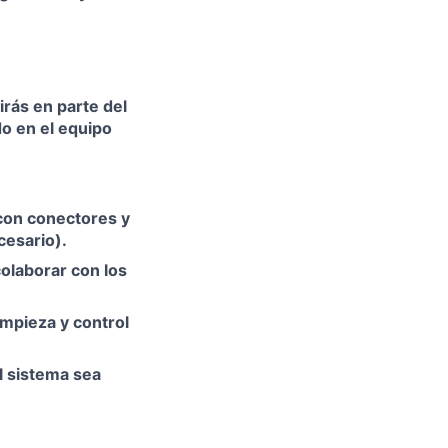
irás en parte del
do en el equipo
 con conectores y
cesario).
olaborar con los
impieza y control
l sistema sea