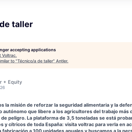
de taller
longer accepting applications
t
Voltrac
.
milar to "
Técnico/a de taller
"
Antler
.
r + Equity
026
s la misión de reforzar la seguridad alimentaria y la def
co autónomo que libere a los agricultores del trabajo más
 de peligro. La plataforma de 3,5 toneladas se está prob
es y cítricos de toda España: visita voltrac para verla en a
la fabricación a 100 unidades anuales y buscamos a la pe