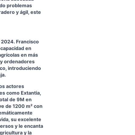
endo problemas
dero y ágil, este
 2024. Francisco
 capacidad en
agrícolas en más
 y ordenadores
co, introduciendo
ja.
os actores
res como Extantia,
otal de 9M en
ave de 1200 m² con
stemáticamente
vida, su excelente
versos y le encanta
ricultura y la