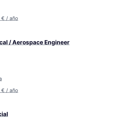
 € / año
cal / Aerospace Engineer
a
 € / año
ial