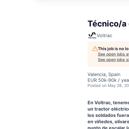
Técnico/a 
Voltrac
This job is no 
See open jobs a
See open jobs si
Valencia, Spain
EUR 50k-90k / yea
Posted
on May 28, 2
En Voltrac, tenemo
un tractor eléctri
los soldados fuera
en viñedos, olivar
punto de escalar 