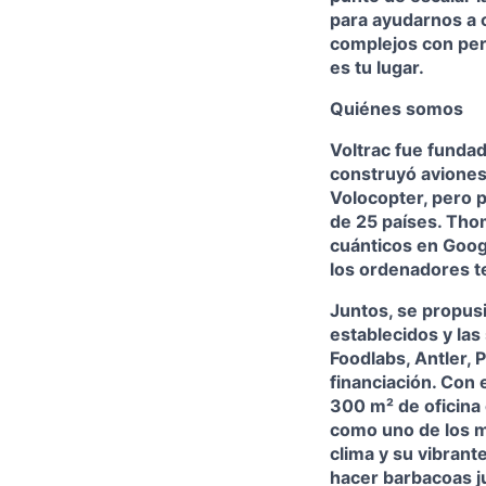
para ayudarnos a c
complejos con per
es tu lugar.
Quiénes somos
Voltrac fue funda
construyó aviones
Volocopter, pero 
de 25 países. Tho
cuánticos en Goog
los ordenadores t
Juntos, se propus
establecidos y las
Foodlabs, Antler,
financiación. Con 
300 m² de oficina 
como uno de los me
clima y su vibrant
hacer barbacoas ju