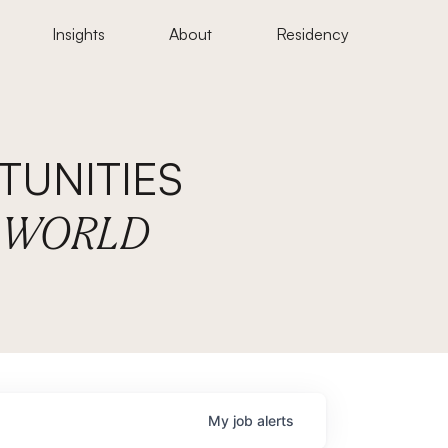
Insights
About
Residency
UNITIES
E WORLD
My
job
alerts