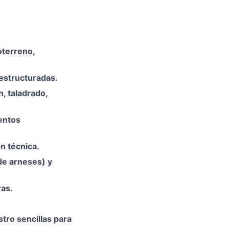
oterreno,
 estructuradas.
, taladrado,
entos
ón técnica.
de arneses) y
ras.
tro sencillas para